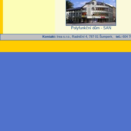
Polyfunkční dům - SAN
Kontakt:
Irea s.r.o., Radniční 4, 787 01 Šumperk,
tel.:
604 7