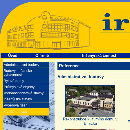
Úvod
O firmě
Inženýrská činnost
Administrativní budovy
Reference
Budovy občanské
vybavenosti
Administrativní budovy
Bytové domy
Průmyslové objekty
Vodohospodářské stavby
Inženýrské stavby
Výběrová řízení
< zpět na úvod
Rekonstrukce kulturního domu v
E
Brníčku