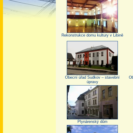
Rekonstrukce domu kultury v Libině
Obecní úřad Sudkov – stavební
Ob
úpravy
Plynárenský dům