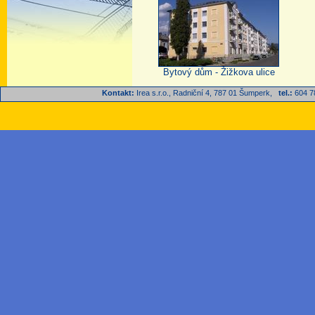
Bytový dům - Žižkova ulice
Kontakt:
Irea s.r.o., Radniční 4, 787 01 Šumperk,
tel.:
604 7