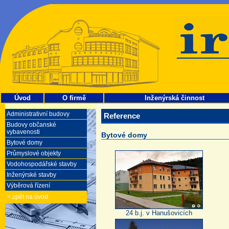
Úvod
O firmě
Inženýrská činnost
Administrativní budovy
Reference
Budovy občanské
vybavenosti
Bytové domy
Bytové domy
Průmyslové objekty
Vodohospodářské stavby
Inženýrské stavby
Výběrová řízení
< zpět na úvod
24 b.j. v Hanušovicích